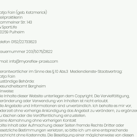
atja Fain (geb. Ketzmerick)
eilpraktikerin
tommelner Str. 143
 SportLife
0259 Pulheim
elefon 0152/22733823
teuernummer 203/5075/2822
mail:
info@myoreflex-praxis.com
erantwortlicher im Sinne des § 10 Abs.3 Mediendienste-Staatsvertrag:
atja Fain
uständige Behörde:
esundheitsamt Bergheim
inweise:
ie Inhalte dieser Website unterliegen dem Copyright. Die Vervielfältigung,
eränderung oder Verwendung von Inhalten ist nicht erlaubt.
lle Angebote und Informationen sind unverbindlich. Ich behalte es mir vor,
ederzeit ohne vorherige Ankündigung das Angebot zu verändern, zu ergänze
u löschen oder die Veröffentlichung einzustellen.
eine Abmahnung ohne vorherigen Kontakt
ollte Inhalt oder Aufmachung dieser Seiten fremde Rechte Dritter oder
esetzliche Bestimmungen verletzen, so bitte ich um eine entsprechende
achricht ohne Kostennote. Die Beseitigung einer möglicherweise von diesen